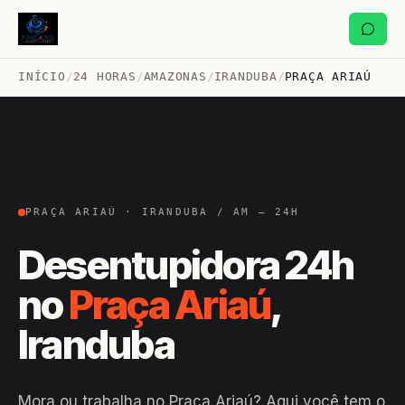
INÍCIO
/
24 HORAS
/
AMAZONAS
/
IRANDUBA
/
PRAÇA ARIAÚ
PRAÇA ARIAÚ · IRANDUBA / AM — 24H
Desentupidora 24h
no
Praça Ariaú
,
Iranduba
Mora ou trabalha no Praça Ariaú? Aqui você tem o