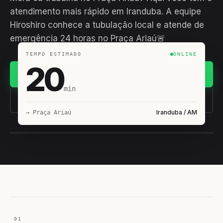
atendimento mais rápido em Iranduba. A equipe
Hiroshiro conhece a tubulação local e atende de
emergência 24 horas no Praça Ariaú🚨
TEMPO ESTIMADO
ONLINE
20
Chamar no WhatsApp
min
(11) 93407-8838
Iranduba / AM
→ Praça Ariaú
EQUIPE HIROSHIRO
EM CAMPO
01