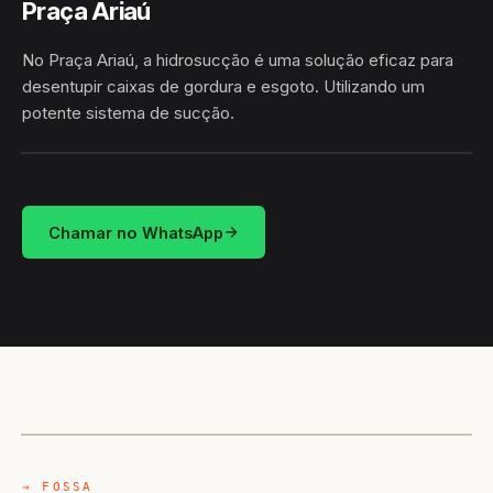
Praça Ariaú
No Praça Ariaú, a hidrosucção é uma solução eficaz para
desentupir caixas de gordura e esgoto. Utilizando um
potente sistema de sucção.
HIDROSUCÇÃO
PRAÇA ARIAÚ · IRANDUBA/AM
Chamar no WhatsApp
CAMINHÃO LIMPA-FOSSA
IRANDUBA / AM
→ FOSSA