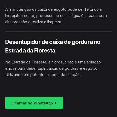
A manutenção da caixa de esgoto pode ser feita com
hidrojateamento, processo no qual a água é jateada com
alta pressão e realiza a limpeza.
ESTRADA DA FLORESTA ·
HIDROJATEAMENTO
GUAJARÁ/AM
Desentupidor de caixa de gordura no
Estrada da Floresta
No Estrada da Floresta, a hidrosucção é uma solução
eficaz para desentupir caixas de gordura e esgoto.
Utilizando um potente sistema de sucção.
HIDROSUCÇÃO
ESTRADA DA FLORESTA · GUAJARÁ/AM
Chamar no WhatsApp