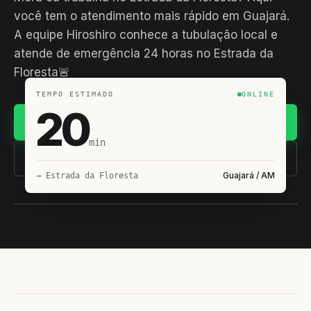
você tem o atendimento mais rápido em Guajará.
A equipe Hiroshiro conhece a tubulação local e
atende de emergência 24 horas no Estrada da
Floresta🚨
TEMPO ESTIMADO
ONLINE
20
Chamar no WhatsApp
min
(11) 93407-8838
Guajará / AM
→ Estrada da Floresta
EQUIPE HIROSHIRO
EM CAMPO