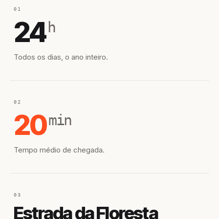
01
24
h
Todos os dias, o ano inteiro.
02
20
min
Tempo médio de chegada.
03
Estrada da Floresta