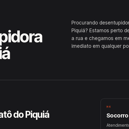
Procurando desentupidor
pidora
Piquiá? Estamos perto d
a rua e chegamos em men
imediato em qualquer pon
iá
a do Acre
H4
atô do Piquiá
Socorro
Atendimento