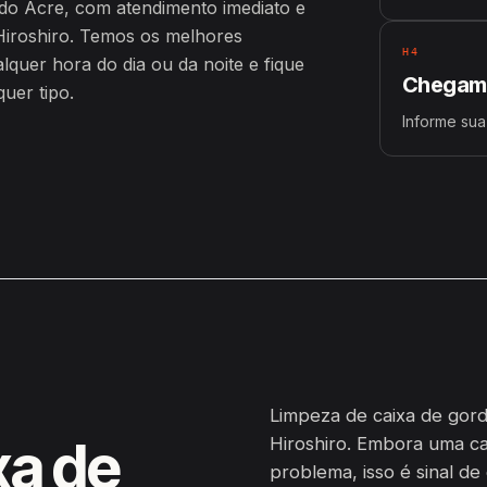
 do Acre, com atendimento imediato e
iroshiro. Temos os melhores
H4
uer hora do dia ou da noite e fique
Chegamo
uer tipo.
Informe sua
Limpeza de caixa de gord
xa de
Hiroshiro. Embora uma c
problema, isso é sinal de