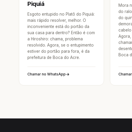
Piquiá
Mora n
do ralo
Esgoto entupido no Platô do Piquiá:
do qui
mais rápido resolver, melhor. O
demora
inconveniente está do portão da
cabelo 
sua casa para dentro? Então é com
Agora, 
a Hiroshiro: chama, problema
chamar
resolvido. Agora, se o entupimento
desentu
estiver do portão para fora, é da
Boca d
prefeitura de Boca do Acre.
Chamar no WhatsApp
Chamar