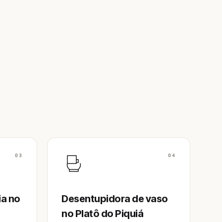
03
04
ia no
Desentupidora de vaso
no Platô do Piquiá