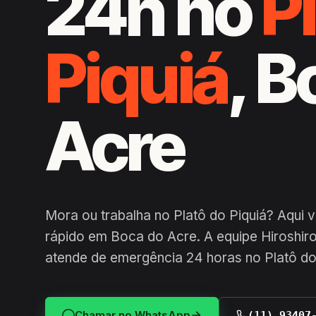
24h no
P
Piquiá
, B
Acre
Mora ou trabalha no Platô do Piquiá? Aqui
rápido em Boca do Acre. A equipe Hiroshiro
atende de emergência 24 horas no Platô do
Chamar no WhatsApp
(11) 93407