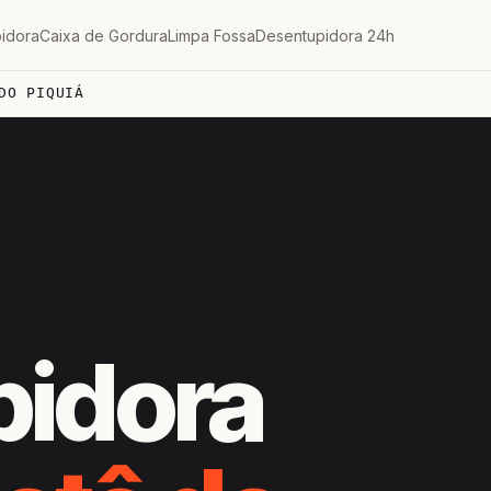
idora
Caixa de Gordura
Limpa Fossa
Desentupidora 24h
DO PIQUIÁ
H
pidora