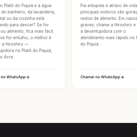
o Platô do Piquiá e a água
Pia entupida é atraso de vid
 do banheiro, da lavanderia,
principais motivos são gordu
ntal ou da cozinha está
restos de alimento. Em caso
ndo para descer? Se for
graves, chame a Hiroshiro e
ou alimento, fica mais fácil.
a desentupidora com o
se for entulho, o melhor é
atendimento mais rápido no 
 a Hiroshiro —
do Piquiá.
pidora no Platô do Piquiá,
o Acre.
 no WhatsApp
Chamar no WhatsApp