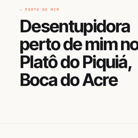
→ PERTO DE MIM
Desentupidora
perto de mim n
Platô do Piquiá,
Boca do Acre