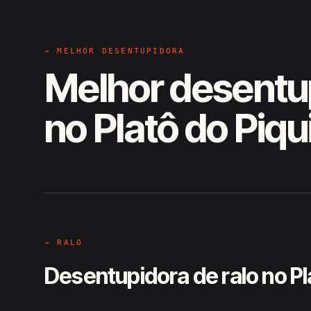
→ MELHOR DESENTUPIDORA
Melhor desentu
no Platô do Piqu
EM CAMPO
Hiroshiro · Platô do Piquiá, Boc
→ RALO
Desentupidora de ralo no Pl