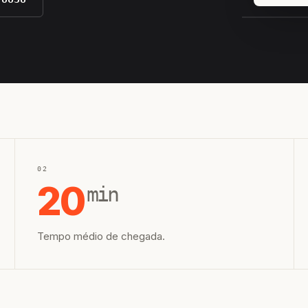
EQUIPE H
02
20
min
Tempo médio de chegada.