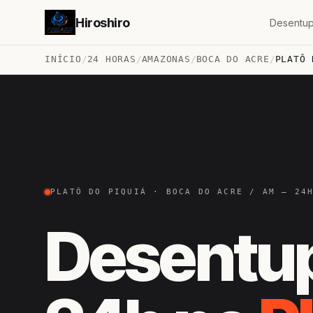
Hiroshiro
Desentup
INÍCIO
/
24 HORAS
/
AMAZONAS
/
BOCA DO ACRE
/
PLATÔ 
PLATÔ DO PIQUIÁ · BOCA DO ACRE / AM — 24
Desentu