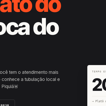
latô do
oca do
 você tem o atendimento mais
TEMPO E
2
 conhece a tubulação local e
 Piquiá🚨
→ Platô 
-8838