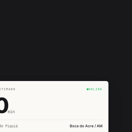
STIMADO
ONLINE
0
min
Boca do Acre / AM
do Piquiá