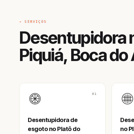
→ SERVIÇOS
Desentupidora n
Piquiá, Boca do
01
Desentupidora de
Dese
esgoto no Platô do
no Pl