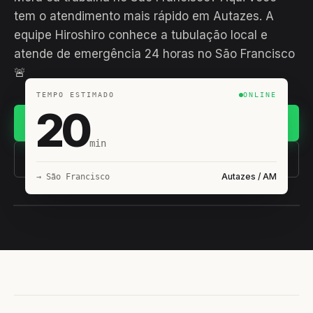
tem o atendimento mais rápido em Autazes. A
equipe Hiroshiro conhece a tubulação local e
atende de emergência 24 horas no São Francisco
🚨
TEMPO ESTIMADO
ONLINE
20
Chamar no WhatsApp
min
(11) 93407-8838
Autazes / AM
→ São Francisco
EQUIPE HIROSHIRO
EM CAMPO