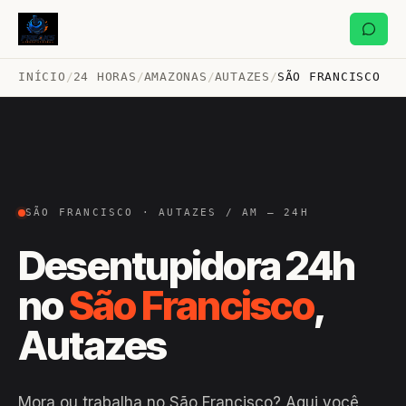
INÍCIO
/
24 HORAS
/
AMAZONAS
/
AUTAZES
/
SÃO FRANCISCO
SÃO FRANCISCO · AUTAZES / AM — 24H
Desentupidora 24h
no
São Francisco
,
Autazes
Mora ou trabalha no São Francisco? Aqui você