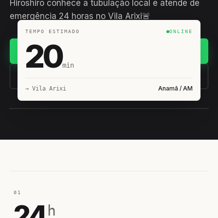
Hiroshiro conhece a tubulação local e atende de
emergência 24 horas no Vila Arixi🚨
TEMPO ESTIMADO
ONLINE
20
Chamar no WhatsApp
min
(11) 93407-8838
Anamã / AM
→ Vila Arixi
EQUIPE HIROSHIRO
EM CAMPO
01
24
h