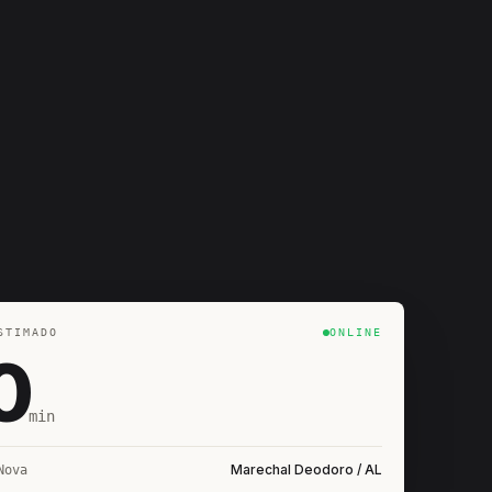
STIMADO
ONLINE
0
min
Marechal Deodoro / AL
Nova