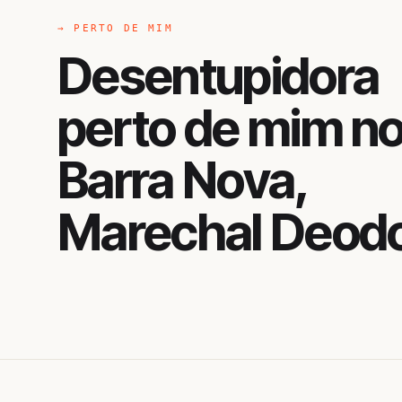
→ PERTO DE MIM
Desentupidora
perto de mim n
Barra Nova,
Marechal Deod