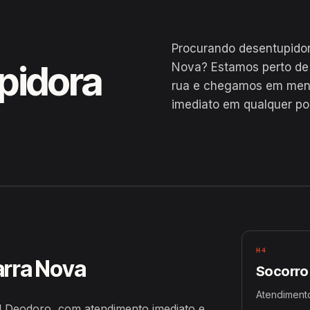
Procurando desentupidor
pidora
Nova? Estamos perto de
rua e chegamos em menos
imediato em qualquer po
al Deodoro
H4
arra Nova
Socorro
Atendiment
 Deodoro, com atendimento imediato e