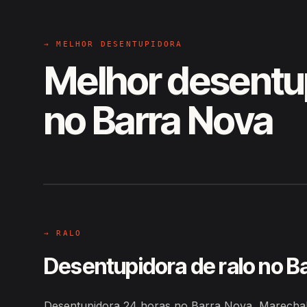
→ MELHOR DESENTUPIDORA
Melhor desentu
no Barra Nova
EM CAMPO
Hiroshiro · Barra Nova, Marech
→ RALO
Desentupidora de ralo no B
Desentupidora 24 horas no Barra Nova, Marechal