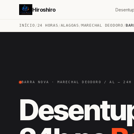
Hiroshiro
Desentup
INÍCIO
/
24 HORAS
/
ALAGOAS
/
MARECHAL DEODORO
/
BAR
BARRA NOVA · MARECHAL DEODORO / AL — 24H
Desentu