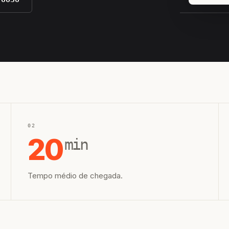
EQUIPE H
02
20
min
Tempo médio de chegada.