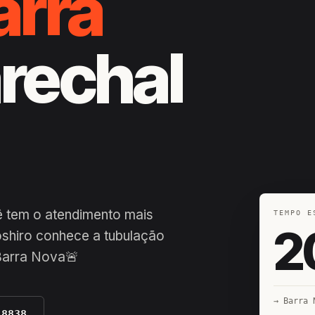
arra
arechal
ê tem o atendimento mais
TEMPO E
2
shiro conhece a tubulação
Barra Nova🚨
→ Barra 
-8838