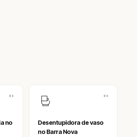
03
04
ia no
Desentupidora de vaso
no Barra Nova