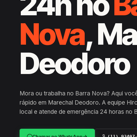
24h no
B
Nova
, M
Deodoro
Mora ou trabalha no Barra Nova? Aqui voc
rápido em Marechal Deodoro. A equipe Hiro
local e atende de emergência 24 horas no 
Chamar no WhatsApp
(11) 93407