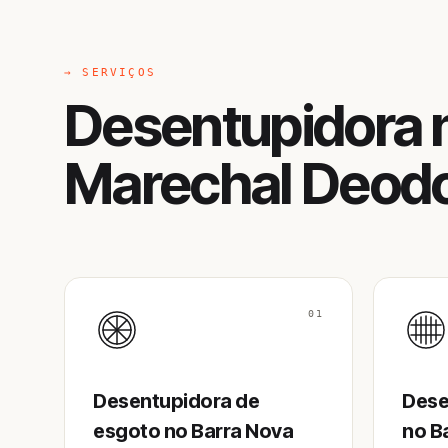
→ SERVIÇOS
Desentupidora n
Marechal Deod
01
Desentupidora de
Dese
esgoto no Barra Nova
no B