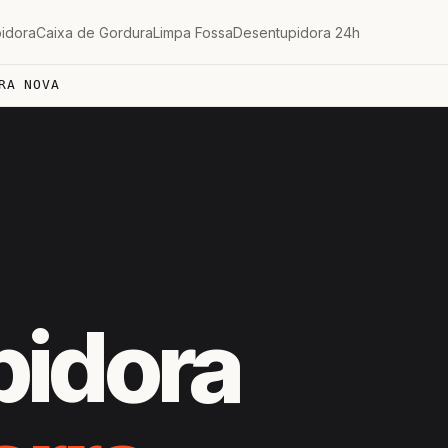
idora
Caixa de Gordura
Limpa Fossa
Desentupidora 24h
RA NOVA
pidora