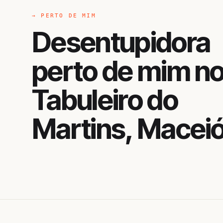
→ PERTO DE MIM
Desentupidora
perto de mim n
Tabuleiro do
Martins, Macei