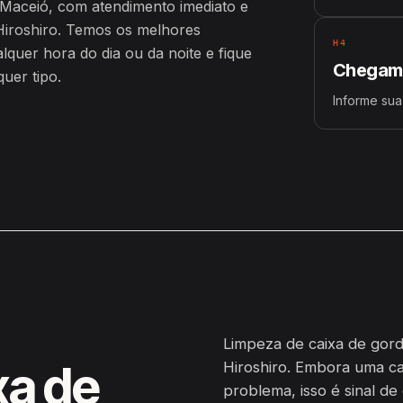
 Maceió, com atendimento imediato e
iroshiro. Temos os melhores
H4
uer hora do dia ou da noite e fique
Chegamo
uer tipo.
Informe sua
Limpeza de caixa de gord
xa de
Hiroshiro. Embora uma c
problema, isso é sinal de