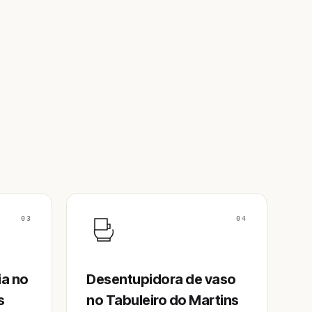
03
04
ia no
Desentupidora de vaso
s
no Tabuleiro do Martins