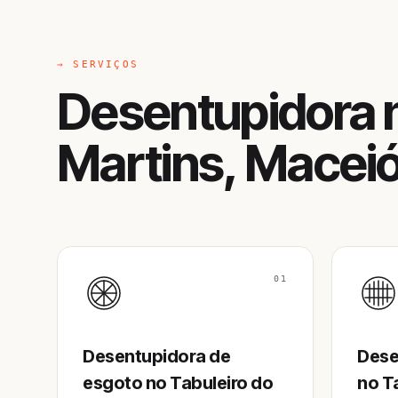
→ SERVIÇOS
Desentupidora n
Martins, Macei
01
Desentupidora de
Dese
esgoto no Tabuleiro do
no T