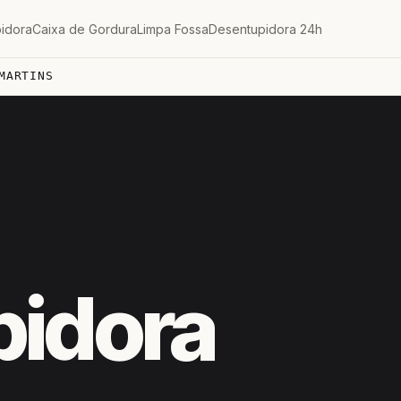
idora
Caixa de Gordura
Limpa Fossa
Desentupidora 24h
MARTINS
pidora