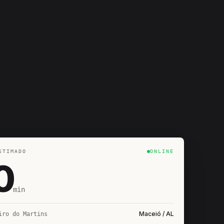
STIMADO
ONLINE
0
min
Maceió / AL
iro do Martins