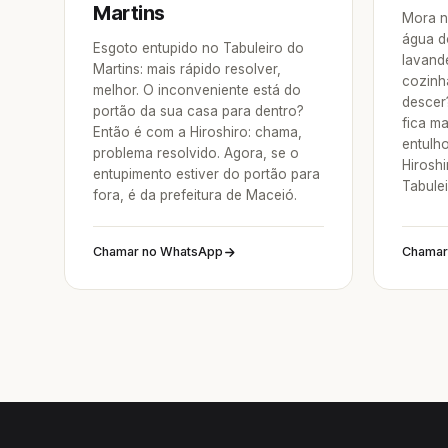
Martins
Mora n
água d
Esgoto entupido no Tabuleiro do
lavande
Martins: mais rápido resolver,
cozinh
melhor. O inconveniente está do
descer
portão da sua casa para dentro?
fica ma
Então é com a Hiroshiro: chama,
entulh
problema resolvido. Agora, se o
Hirosh
entupimento estiver do portão para
Tabule
fora, é da prefeitura de Maceió.
Chamar no WhatsApp
Chamar