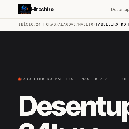
Hiroshiro
Desentup
INÍCIO
/
24 HORAS
/
ALAGOAS
/
MACEIÓ
/
TABULEIRO DO 
TABULEIRO DO MARTINS · MACEIÓ / AL — 24H
Desentu