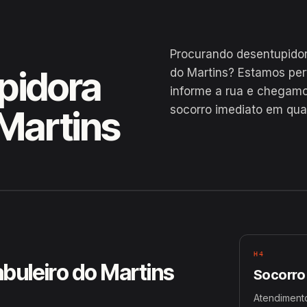
Procurando desentupidor
pidora
do Martins? Estamos pe
informe a rua e chegamo
socorro imediato em qual
 Martins
, Maceió
H4
buleiro do Martins
Socorro
Atendimento