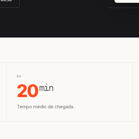
EQUIPE H
02
20
min
Tempo médio de chegada.