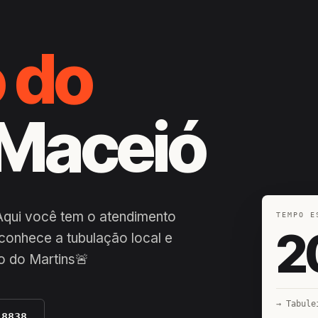
o do
 Maceió
 Aqui você tem o atendimento
TEMPO E
2
conhece a tubulação local e
o do Martins🚨
→ Tabule
-8838