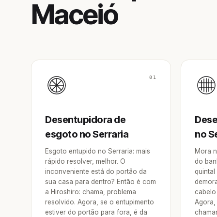
Maceió
01
Desentupidora de
Dese
esgoto no Serraria
no S
Esgoto entupido no Serraria: mais
Mora n
rápido resolver, melhor. O
do ban
inconveniente está do portão da
quintal
sua casa para dentro? Então é com
demora
a Hiroshiro: chama, problema
cabelo 
resolvido. Agora, se o entupimento
Agora, 
estiver do portão para fora, é da
chamar