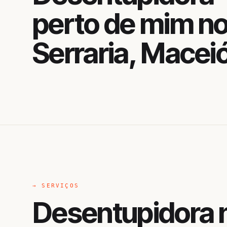
perto de mim n
Serraria, Macei
→ SERVIÇOS
Desentupidora n