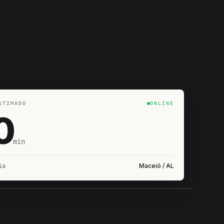
STIMADO
ONLINE
0
min
Maceió / AL
ia
IROSHIRO
EM CAMPO