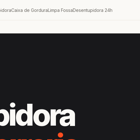
idora
Caixa de Gordura
Limpa Fossa
Desentupidora 24h
pidora