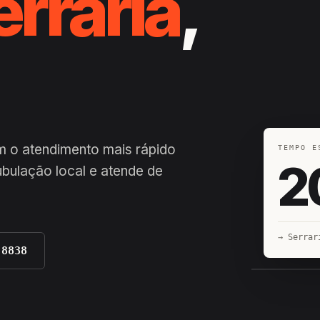
erraria
,
m o atendimento mais rápido
TEMPO E
2
bulação local e atende de
→ Serrar
-8838
EQUIPE H