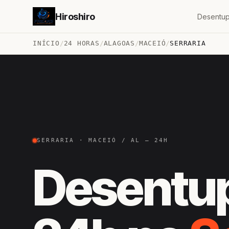
Hiroshiro
Desentup
INÍCIO
/
24 HORAS
/
ALAGOAS
/
MACEIÓ
/
SERRARIA
SERRARIA · MACEIÓ / AL — 24H
Desentu