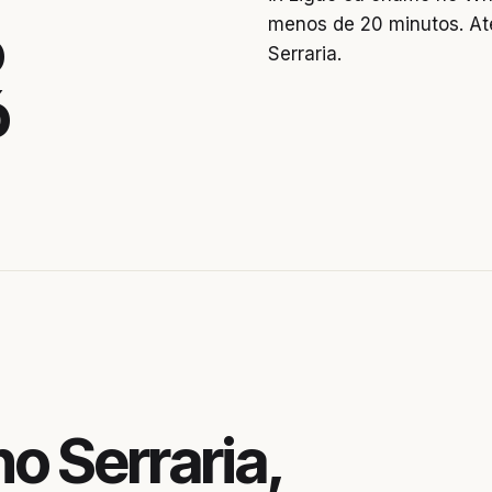
menos de 20 minutos. At
o
Serraria.
ó
o Serraria,