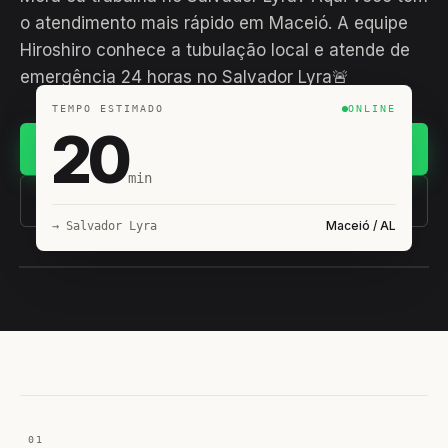
o atendimento mais rápido em Maceió. A equipe
Hiroshiro conhece a tubulação local e atende de
emergência 24 horas no Salvador Lyra🚨
TEMPO ESTIMADO
ONLINE
20
Chamar no WhatsApp
min
(11) 93407-8838
Maceió / AL
→ Salvador Lyra
EQUIPE HIROSHIRO
EM CAMPO
01