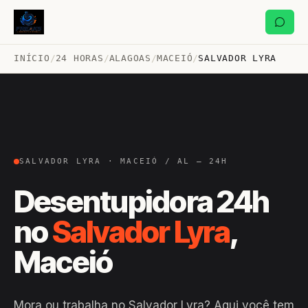
INÍCIO
/
24 HORAS
/
ALAGOAS
/
MACEIÓ
/
SALVADOR LYRA
SALVADOR LYRA · MACEIÓ / AL — 24H
Desentupidora 24h
no
Salvador Lyra
,
Maceió
Mora ou trabalha no Salvador Lyra? Aqui você tem