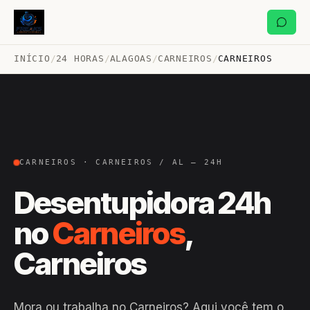
INÍCIO
/
24 HORAS
/
ALAGOAS
/
CARNEIROS
/
CARNEIROS
CARNEIROS · CARNEIROS / AL — 24H
Desentupidora 24h
no
Carneiros
,
Carneiros
Mora ou trabalha no Carneiros? Aqui você tem o