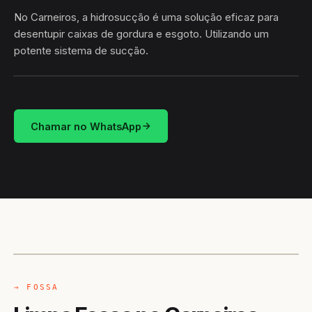
No Carneiros, a hidrosucção é uma solução eficaz para
desentupir caixas de gordura e esgoto. Utilizando um
potente sistema de sucção.
HIDROSUCÇÃO
CARNEIROS · CARNEIROS/AL
Chamar no WhatsApp
CAMINHÃO LIMPA-FOSSA
CARNEIROS / AL
→ FOSSA