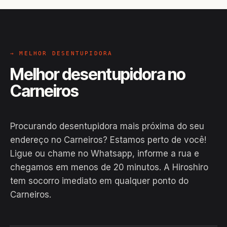
→ MELHOR DESENTUPIDORA
Melhor desentupidora no
Carneiros
Procurando desentupidora mais próxima do seu
endereço no Carneiros? Estamos perto de você!
Ligue ou chame no Whatsapp, informe a rua e
chegamos em menos de 20 minutos. A Hiroshiro
tem socorro imediato em qualquer ponto do
Carneiros.
EM CAMPO
Hiroshiro · Carneiros, Carneiros
24H