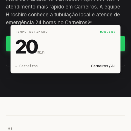
atendimento mais rápido em Carneiros. A equipe
Hiroshiro conhece a tubulação local e atende de
emergência 24 horas no Carneiros🚨
TEMPO ESTIMADO
ONLINE
20
Chamar no WhatsApp
min
(11) 93407-8838
Carneiros / AL
→ Carneiros
EQUIPE HIROSHIRO
EM CAMPO
01