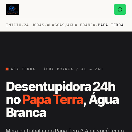
INÍCIO
/
24 HORAS
/
ALAGOAS
/
ÁGUA BRANCA
/
PAPA TERRA
PAPA TERRA · ÁGUA BRANCA / AL — 24H
Desentupidora 24h
no
Papa Terra
, Água
Branca
Mora ou trabalha no Papa Terra? Aqui você tem o