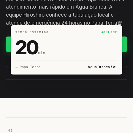
atendimento mais rápido em Água Branca. A
equipe Hiroshiro conhece a tubulação local e
atende de emergência 24 horas no Papa Terra🚨
TEMPO ESTIMADO
ONLINE
20
Chamar no WhatsApp
min
(11) 93407-8838
Água Branca / AL
→ Papa Terra
EQUIPE HIROSHIRO
EM CAMPO
01