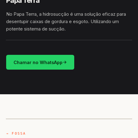
Papa Terra
No Papa Terra, a hidrosucção é uma solução eficaz para
desentupir caixas de gordura e esgoto. Utilizando um
potente sistema de sucção.
HIDROSUCÇÃO
PAPA TERRA · ÁGUA BRANCA/AL
Chamar no WhatsApp
CAMINHÃO LIMPA-FOSSA
ÁGUA BRANCA / AL
→ FOSSA